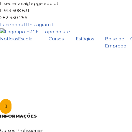
secretaria@epge.edu.pt
913 608 631
Avançar
282 430 256
para
Facebook
Instagram
o
conteúdo
Notícias
Escola
Cursos
Estágios
Bolsa de
Emprego
Hamburger
Toggle
INFORMAÇÕES
Menu
Cursos Profissionais