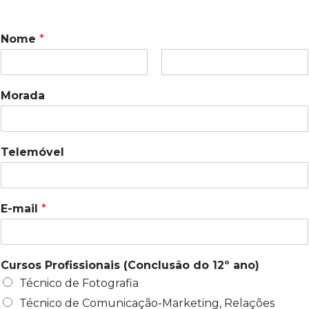
Nome
*
F
L
i
a
Morada
r
s
s
t
t
Telemóvel
E-mail
*
Cursos Profissionais (Conclusão do 12º ano)
Técnico de Fotografia
Técnico de Comunicação-Marketing, Relações