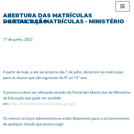
ABERTURA DAS MATRÍCULAS
Avançar
PORTAL DAS MATRÍCULAS - MINISTÉRIO DA EDUCAÇÃO
para
o
conteúdo
17 de junho, 2022
A partir de hoje, e até ao próximo dia 1 de julho, decorrem as matrículas
para os alunos que vão ingressar do 8º ao 12º ano.
O processo deve ser efetuado através do Portal das Matrículas do Ministério
da Educação que pode ser acedido
em:
https://portaldasmatriculas.edu.gov.pt/
Os nossos serviços administrativos estão disponíveis para o esclarecimento
de qualquer dúvida que posso surgir.