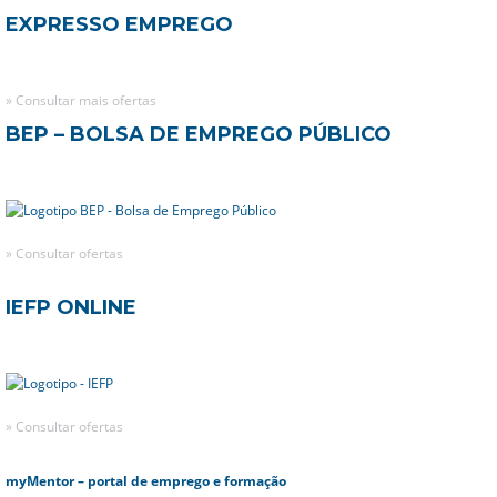
EXPRESSO EMPREGO
» Consultar mais ofertas
BEP – BOLSA DE EMPREGO PÚBLICO
» Consultar ofertas
IEFP ONLINE
» Consultar ofertas
myMentor – portal de emprego e formação