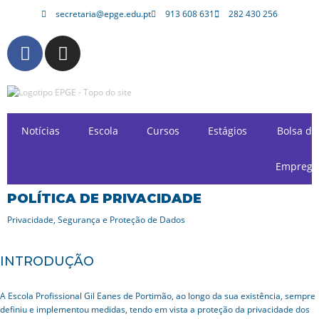
secretaria@epge.edu.pt
913 608 631
282 430 256
Avançar
para
o
conteúdo
Notícias
Escola
Cursos
Estágios
Bolsa de
Emprego
POLÍTICA DE PRIVACIDADE
Privacidade, Segurança e Proteção de Dados
INTRODUÇÃO
A Escola Profissional Gil Eanes de Portimão, ao longo da sua existência, sempre
definiu e implementou medidas, tendo em vista a proteção da privacidade dos