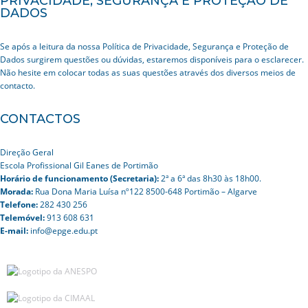
PRIVACIDADE, SEGURANÇA E PROTEÇÃO DE
DADOS
Se após a leitura da nossa Política de Privacidade, Segurança e Proteção de
Dados surgirem questões ou dúvidas, estaremos disponíveis para o esclarecer.
Não hesite em colocar todas as suas questões através dos diversos meios de
contacto.
CONTACTOS
Direção Geral
Escola Profissional Gil Eanes de Portimão
Horário de funcionamento (Secretaria):
2ª a 6ª das 8h30 às 18h00.
Morada:
Rua Dona Maria Luísa nº122 8500-648 Portimão – Algarve
Telefone:
282 430 256
Telemóvel:
913 608 631
E-mail:
info@epge.edu.pt