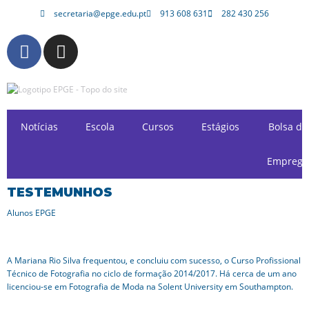
secretaria@epge.edu.pt
913 608 631
282 430 256
Avançar
para
o
conteúdo
Notícias
Escola
Cursos
Estágios
Bolsa de
Emprego
TESTEMUNHOS
Alunos EPGE
A Mariana Rio Silva frequentou, e concluiu com sucesso, o Curso Profissional
Técnico de Fotografia no ciclo de formação 2014/2017. Há cerca de um ano
licenciou-se em Fotografia de Moda na Solent University em Southampton.