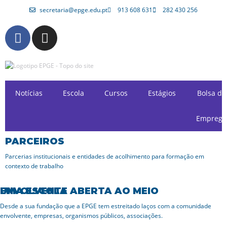
secretaria@epge.edu.pt
913 608 631
282 430 256
Avançar
para
o
conteúdo
Notícias
Escola
Cursos
Estágios
Bolsa de
Emprego
PARCEIROS
Parcerias institucionais e entidades de acolhimento para formação em
contexto de trabalho
UMA ESCOLA ABERTA AO MEIO ENVOLVENTE
Desde a sua fundação que a EPGE tem estreitado laços com a comunidade
envolvente, empresas, organismos públicos, associações.