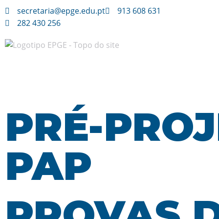
secretaria@epge.edu.pt
913 608 631
282 430 256
Avançar
para
o
conteúdo
PRÉ-PROJ
PAP
PROVAS 