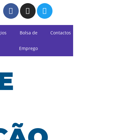
gios
Bolsa de
Contactos
Emprego
E
ÇÃO