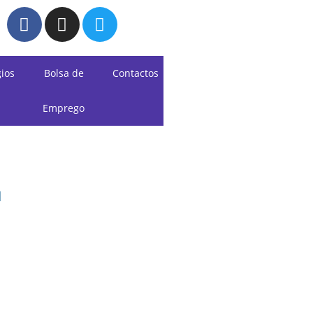
gios
Bolsa de
Contactos
Emprego
E