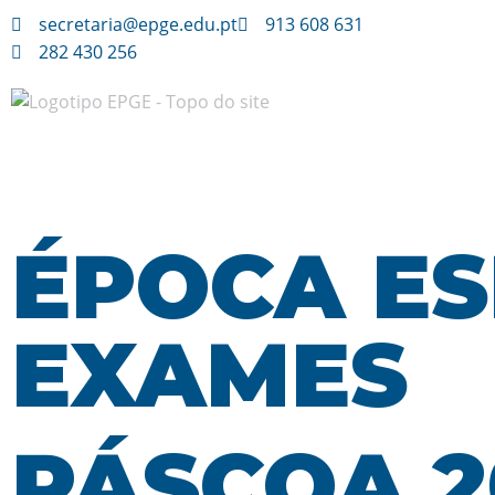
secretaria@epge.edu.pt
913 608 631
282 430 256
Avançar
para
o
conteúdo
ÉPOCA ES
EXAMES
PÁSCOA 2