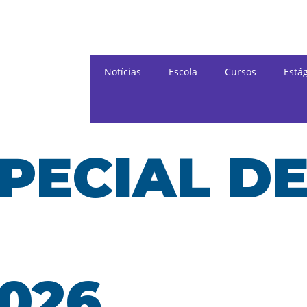
Notícias
Escola
Cursos
Está
PECIAL D
026